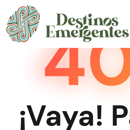
4
¡Vaya! 